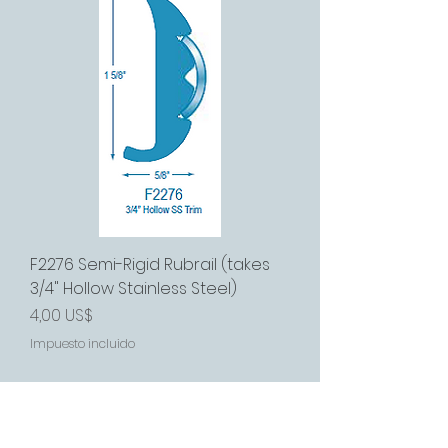
F2276 Semi-Rigid Rubrail (takes
3/4" Hollow Stainless Steel)
Precio
4,00 US$
Impuesto incluido