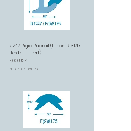
R1247 Rigid Rubrail (takes F98175
Flexible Insert)
Precio
3,00 US$
Impuesto incluido