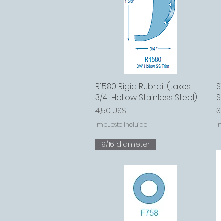
R1580 Rigid Rubrail (takes
Vista rápida
S
3/4" Hollow Stainless Steel)
S
Precio
P
4,50 US$
3
Impuesto incluido
I
9/16 diameter