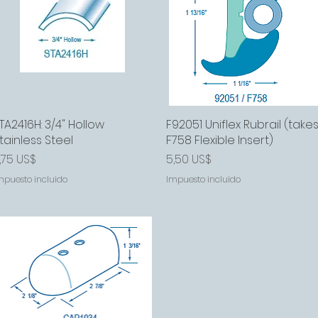
TA2416H: 3/4" Hollow
Vista rápida
F92051 Uniflex Rubrail (take
Vista rápida
tainless Steel
F758 Flexible Insert)
recio
Precio
,75 US$
5,50 US$
mpuesto incluido
Impuesto incluido