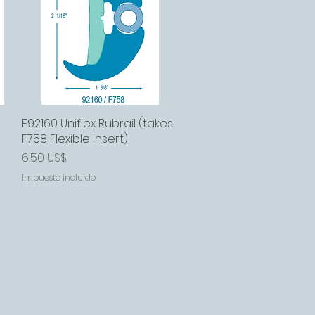
s
F92160 Uniflex Rubrail (takes
Vista rápida
F758 Flexible Insert)
Precio
6,50 US$
Impuesto incluido