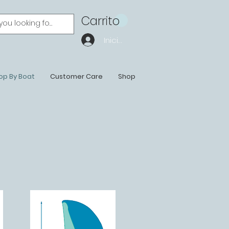
Carrito
Iniciar sesión
op By Boat
Customer Care
Shop