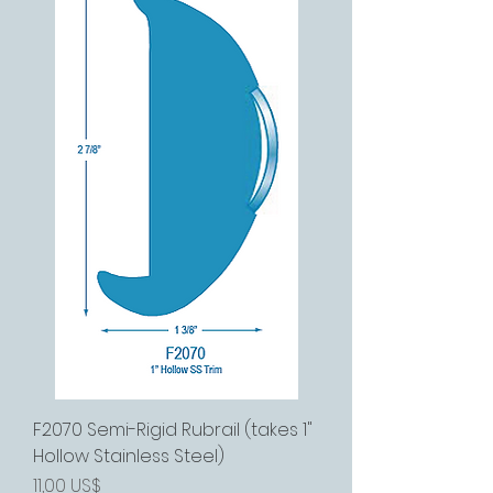
F2070 Semi-Rigid Rubrail (takes 1"
Hollow Stainless Steel)
Precio
11,00 US$