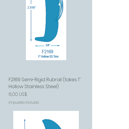
F2169 Semi-Rigid Rubrail (takes 1"
Hollow Stainless Steel)
Precio
6,00 US$
Impuesto incluido