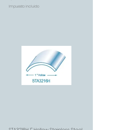
Impuesto incluido
STA3216H: 1" Hollow Stainless Steel