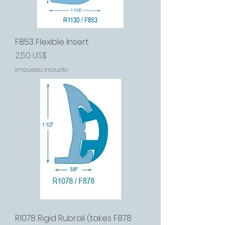
F853 Flexible Insert
Precio
2,50 US$
Impuesto incluido
R1078 Rigid Rubrail (takes F878