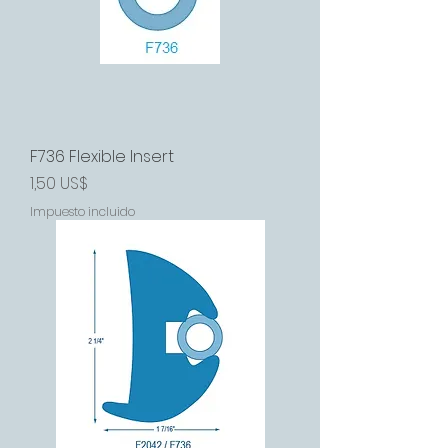
F736 Flexible Insert
Precio
1,50 US$
Impuesto incluido