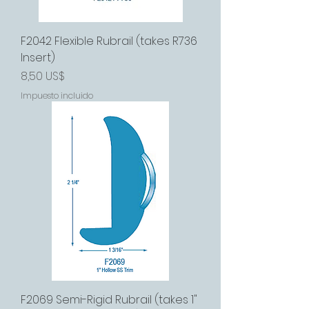
F2042 Flexible Rubrail (takes R736
Insert)
Precio
8,50 US$
Impuesto incluido
F2069 Semi-Rigid Rubrail (takes 1"