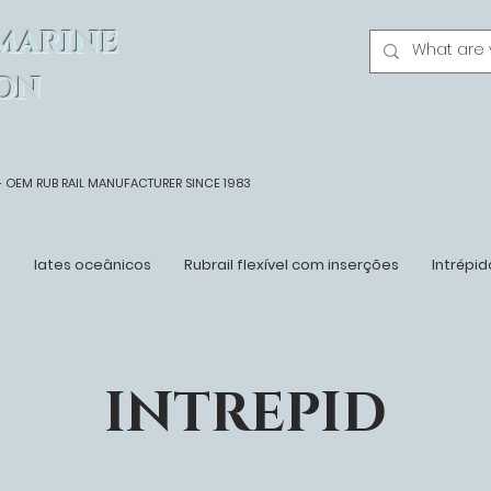
MARINE
ON
- OEM
RUB RAIL MANUFACTURER SINCE 1983
n
Iates oceânicos
Rubrail flexível com inserções
Intrépid
INTREPID