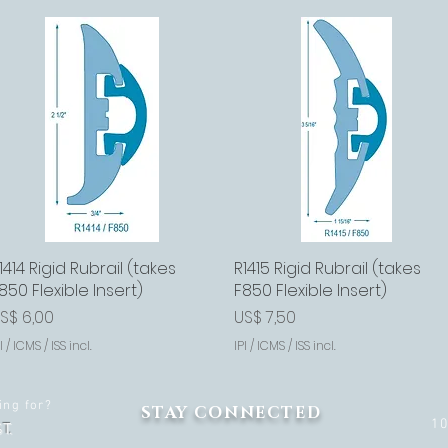
1414 Rigid Rubrail (takes
Visualização rápida
R1415 Rigid Rubrail (takes
Visualização rápida
850 Flexible Insert)
F850 Flexible Insert)
reço
Preço
S$ 6,00
US$ 7,50
I / ICMS / ISS incl.
IPI / ICMS / ISS incl.
ing for?
STAY CONNECTED
1
T.