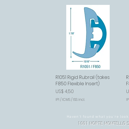
R1051 Rigid Rubrail (takes
Visualização rápida
R
F850 Flexible Insert)
F
Preço
P
US$ 4,50
U
IPI / ICMS / ISS incl.
IP
Haven't found what you're look
1001 NORTE MONTELLO S