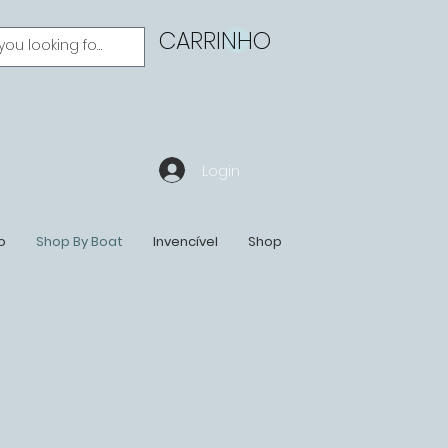
CARRINHO
Login
o
Shop By Boat
Invencível
Shop