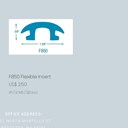
F850 Flexible Insert
Visualização rápida
Preço
US$ 2,50
IPI / ICMS / ISS incl.
OFFICE ADDRESS:
001 NORTH MONTELLO ST.