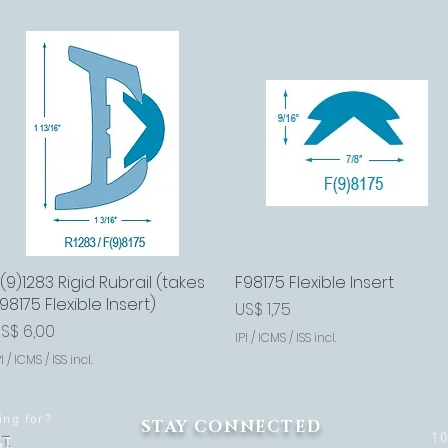
(9)1283 Rigid Rubrail (takes
Visualização rápida
F98175 Flexible Insert
Visualização rápida
98175 Flexible Insert)
Preço
US$ 1,75
reço
S$ 6,00
IPI / ICMS / ISS incl.
I / ICMS / ISS incl.
ing for?
STAY CONNECTED
1
T.