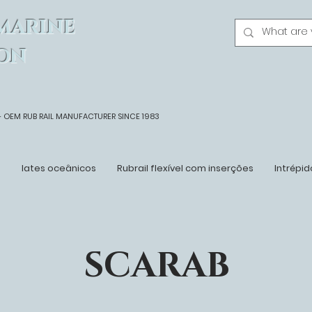
MARINE
ON
- OEM
RUB RAIL MANUFACTURER SINCE 1983
n
Iates oceânicos
Rubrail flexível com inserções
Intrépid
SCARAB