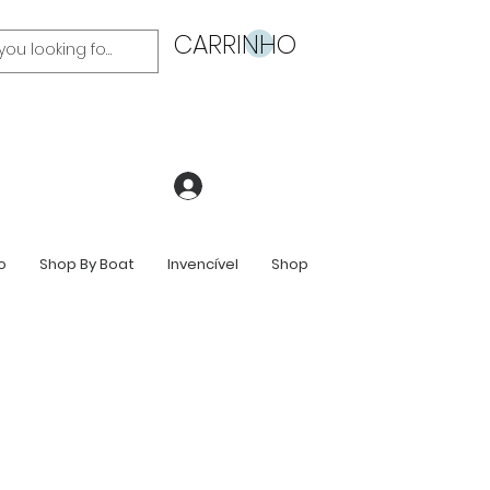
CARRINHO
Login
o
Shop By Boat
Invencível
Shop