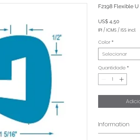
F2198 Flexible U
Preço
US$ 4,50
IPI / ICMS / ISS incl.
Color
*
Selecionar
Quantidade
*
Adici
Information