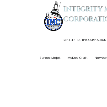
INTEGRITY 
CORPORATI
REPRESENTING BARBOUR PLASTICS 
Barcos Majek
McKee Craft
Newto