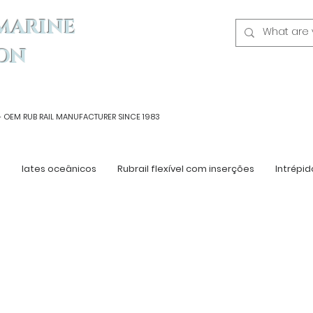
MARINE
ON
- OEM
RUB RAIL MANUFACTURER SINCE 1983
n
Iates oceânicos
Rubrail flexível com inserções
Intrépid