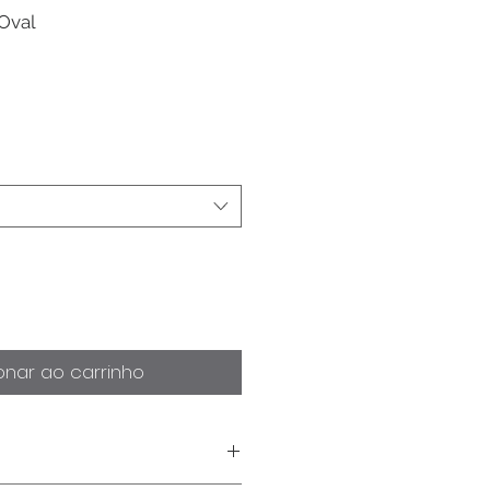
 Oval
onar ao carrinho