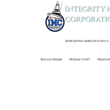
INTEGRITY 
CORPORATI
REPRESENTING BARBOUR PLASTICS 
Barcos Majek
McKee Craft
Newto