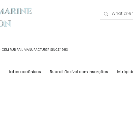
MARINE
ON
- OEM
RUB RAIL MANUFACTURER SINCE 1983
n
Iates oceânicos
Rubrail flexível com inserções
Intrépid