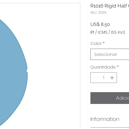
R1016 Rigid Half
SKU: 01016
Preço
US$ 8,50
IPI / ICMS / ISS incl.
Color
*
Selecionar
Quantidade
*
Adici
Information