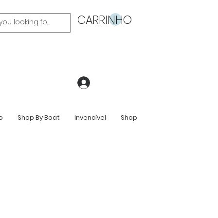
CARRINHO
Login
o
Shop By Boat
Invencível
Shop