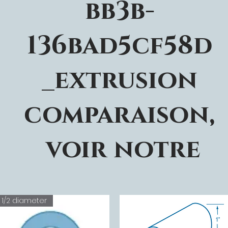
bb3b-
136bad5cf58d
_extrusion
comparaison,
voir notre
1/2 diameter