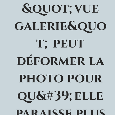
&quot;vue
galerie&quo
t; peut
déformer la
photo pour
qu&#39;elle
paraisse plus