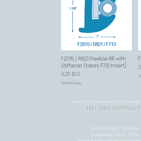
F2015 / R821 Flexible RR with
Aperçu rapide
F
Stiffener (takes F713 Insert)
P
0
Prix
4,25 $US
T
TVA Incluse
Haven't found what you're look
1001 NORD MONTELLO S
508-505-4001 MOBILE
43 AVENUE ROSE POINT