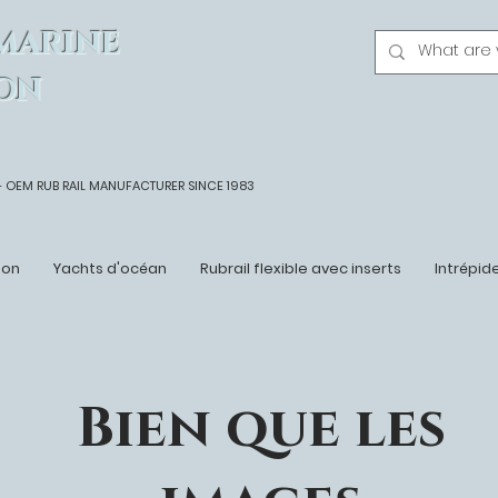
MARINE
ON
- OEM
RUB RAIL MANUFACTURER SINCE 1983
ton
Yachts d'océan
Rubrail flexible avec inserts
Intrépid
Bien que les